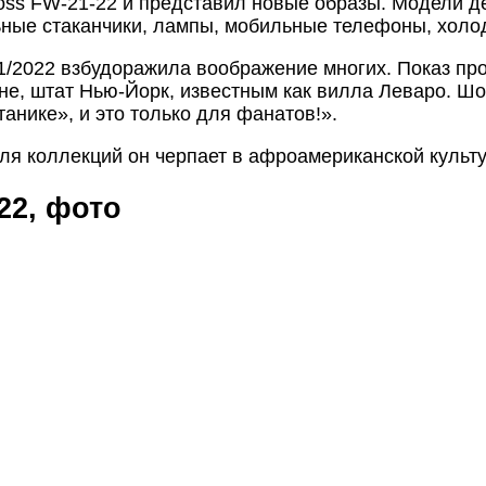
oss FW-21-22 и представил новые образы. Модели 
ые стаканчики, лампы, мобильные телефоны, холод
21/2022 взбудоражила воображение многих. Показ пр
не, штат Нью-Йорк, известным как вилла Леваро. Ш
танике», и это только для фанатов!».
ля коллекций он черпает в афроамериканской культу
22, фото