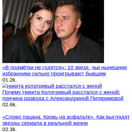
«В подмётки не годятся»: 10 звезд, чьи нынешние
избранники сильно проигрывают бывшим
0
1.2k.
Почему Никита Кологривый расстался с женой:
причина развода с Александриной Питиримовой
0
2.6k.
«Слово пацана. Кровь на асфальте». Как выглядят
звезды сериала в реальной жизни
0
2.3k.