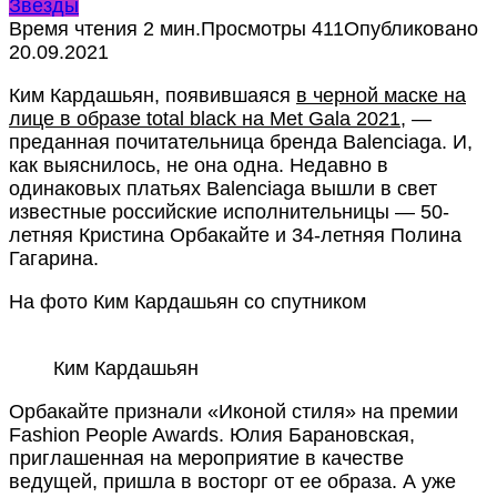
Звезды
Время чтения
2 мин.
Просмотры
411
Опубликовано
20.09.2021
Ким Кардашьян, появившаяся
в черной маске на
лице в образе
total black
на
Met Gala 2021
, —
преданная почитательница бренда Balenciaga. И,
как выяснилось, не она одна. Недавно в
одинаковых платьях Balenciaga вышли в свет
известные российские исполнительницы — 50-
летняя Кристина Орбакайте и 34-летняя Полина
Гагарина.
На фото Ким Кардашьян со спутником
Ким Кардашьян
Орбакайте признали «Иконой стиля» на премии
Fashion People Awards. Юлия Барановская,
приглашенная на мероприятие в качестве
ведущей, пришла в восторг от ее образа. А уже