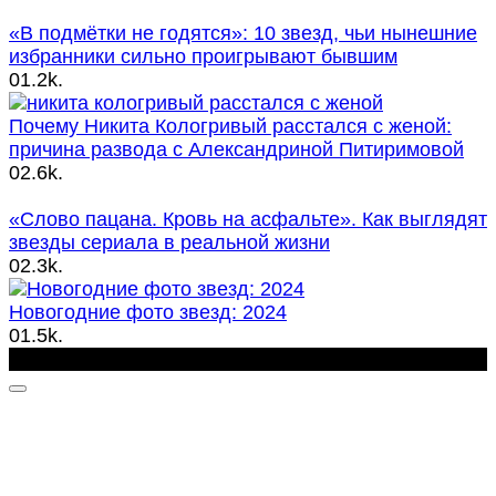
«В подмётки не годятся»: 10 звезд, чьи нынешние
избранники сильно проигрывают бывшим
0
1.2k.
Почему Никита Кологривый расстался с женой:
причина развода с Александриной Питиримовой
0
2.6k.
«Слово пацана. Кровь на асфальте». Как выглядят
звезды сериала в реальной жизни
0
2.3k.
Новогодние фото звезд: 2024
0
1.5k.
OddStory