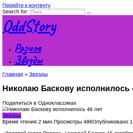
Перейти к контенту
Search for:
OddStory
Разное
Звезды
Главная
»
Звезды
Николаю Баскову исполнилось 4
Поделиться в Одноклассиках
Звезды
Время чтения
2 мин.
Просмотры
486
Опубликовано
1