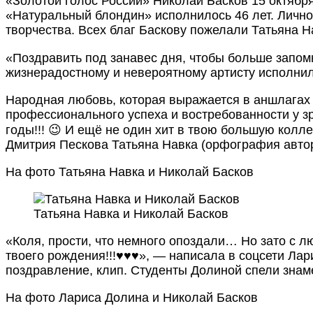
«Золотой голос России» Николай Басков 15 октябр
«Натуральный блондин» исполнилось 46 лет. Лично 
творчества. Всех благ Баскову пожелали Татьяна Н
«Поздравить под занавес дня, чтобы больше запомни
жизнерадостному и невероятному артисту исполнил
Народная любовь, которая выражается в аншлагах 
профессионального успеха и востребованности у зри
годы!!! 😉 И ещё не один хит в твою большую колл
Дмитрия Пескова Татьяна Навка (орфография автор
На фото Татьяна Навка и Николай Басков
Татьяна Навка и Николай Басков
«Коля, прости, что немного опоздали… Но зато с 
твоего рождения!!!♥️♥️♥️», — написала в соцсети 
поздравление, клип. Студенты Долиной спели знам
На фото Лариса Долина и Николай Басков