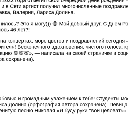
я 2022 года отметил свой очередной день рождени
и в Сети артист получил многочисленные поздравлен
авка, Валерия, Лариса Долина.
лось? Это я могу))) 😁 Мой добрый друг, С Днём Рож
ось 46 лет?!
на концертах, море цветов и поздравлений сегодня 
теля! Бесконечного вдохновения, чистого голоса, кр
екцию 💯💯💯», — написала на своей страничке в соц
а сохранена).
любовью и громадным уважением к тебе! Студенты мо
Лариса Долина (орфография автора сохранена). Певи
енитую песню Николая «Я буду руки твои целовать».