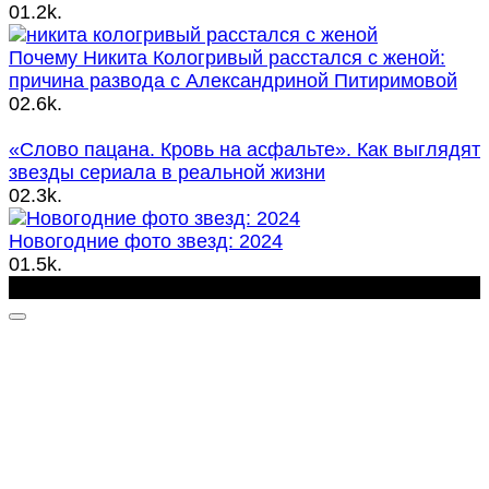
0
1.2k.
Почему Никита Кологривый расстался с женой:
причина развода с Александриной Питиримовой
0
2.6k.
«Слово пацана. Кровь на асфальте». Как выглядят
звезды сериала в реальной жизни
0
2.3k.
Новогодние фото звезд: 2024
0
1.5k.
OddStory