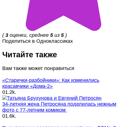
(
3
оценки, среднее
5
из
5
)
Поделиться в Одноклассиках
Читайте также
Вам также может понравиться
«Старички-разбойники»: Как изменились
красавчики «Дома-2»
0
1.2k.
34-летняя жена Петросяна поделилась нежным
фото с 77-летним комиком
0
1.6k.