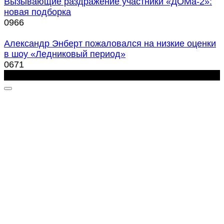
Вызывающие раздражение участники «ДОМа-2»:
новая подборка
0
966
Александр Энберт пожаловался на низкие оценки
в шоу «Ледниковый период»
0
671
OddStory