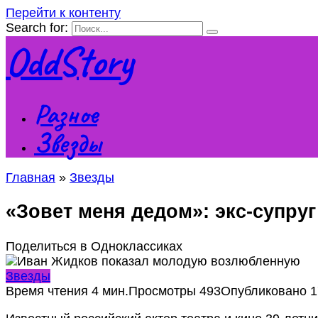
Перейти к контенту
Search for:
OddStory
Разное
Звезды
Главная
»
Звезды
«Зовет меня дедом»: экс-супр
Поделиться в Одноклассиках
Звезды
Время чтения
4 мин.
Просмотры
493
Опубликовано
1