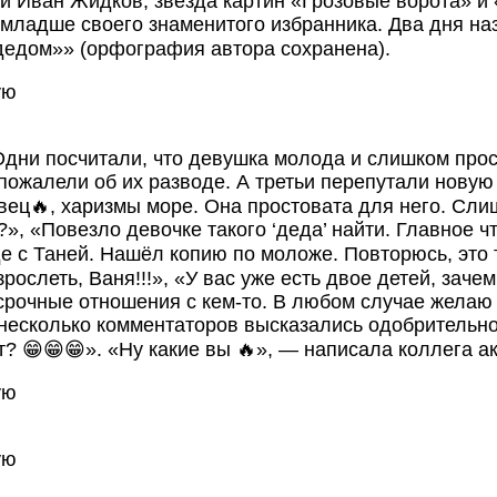
ний Иван Жидков, звезда картин «Грозовые ворота» 
 младше своего знаменитого избранника. Два дня на
«дедом»» (орфография автора сохранена).
Одни посчитали, что девушка молода и слишком прос
пожалели об их разводе. А третьи перепутали новую 
вец🔥, харизмы море. Она простовата для него. Сли
о?», «Повезло девочке такого ‘деда’ найти. Главное
де с Таней. Нашёл копию по моложе. Повторюсь, это
 взрослеть, Ваня!!!», «У вас уже есть двое детей, за
срочные отношения с кем-то. В любом случае желаю
есколько комментаторов высказались одобрительно: «
ет? 😁😁😁». «Ну какие вы 🔥», — написала коллега 