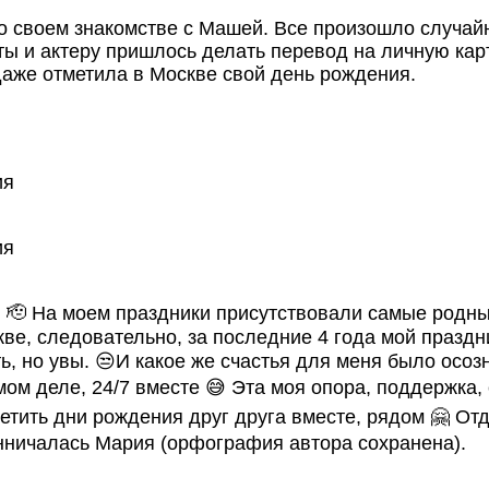
о своем знакомстве с Машей. Все произошло случай
ы и актеру пришлось делать перевод на личную кар
даже отметила в Москве свой день рождения.
 🫡 На моем праздники присутствовали самые родны
кве, следовательно, за последние 4 года мой празд
ть, но увы. 😒И какое же счастья для меня было осоз
мом деле, 24/7 вместе 😅 Эта моя опора, поддержка
метить дни рождения друг друга вместе, рядом 🤗 От
нничалась Мария (орфография автора сохранена).