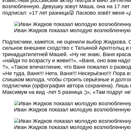
Известный российский актер театра и кино 39-лет
возлюбленную. Девушку зовут Маша, она на 17 лет
подписал: «17 лет разница😜 Ласково зовёт меня 
Иван Жидков показал молодую возлюбленную
Подписчики, кажется, не оценили выбор Жидкова. 
сильное внешнее сходство с Татьяной Арнтгольц и 
тринадцатилетней Машей. «Ну не знаю, Ваня краса
«найди по возрасту и живи!!!», «Ваня, оно вам над
?», «Такое впечатление, что Ваня пожалел о разво
«Не туда, Ваня!!! Нета, Ваня!!! Несерьёзно!!! Пора
слишком молода, чтобы строить серьёзные и долго
подписчики (орфография автора сохранена). Лишь н
Максимум на вид -лет 5 разница ;)», «Там подруг н
Иван Жидков показал молодую возлюбленную
Иван Жидков показал молодую возлюбленную