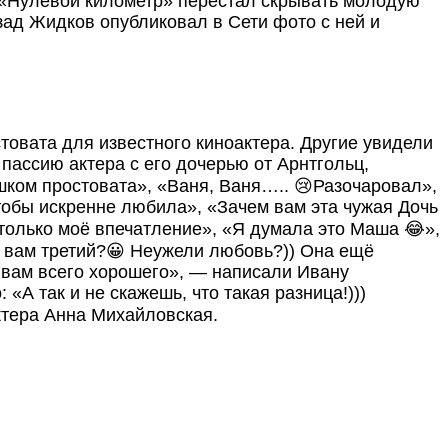
и «Нулевой километр» перестал скрывать молодую
зад Жидков опубликовал в Сети фото с ней и
товата для известного киноактера. Другие увидели
пассию актера с его дочерью от Арнтгольц,
шком простовата», «Ваня, Ваня….. 😢Разочаровал»,
 чтобы искренне любила», «Зачем вам эта чужая Дочь
 только моё впечатление», «Я думала это Маша 😂»,
чем вам третий?😀 Неужели любовь?)) Она ещё
 вам всего хорошего», — написали Ивану
А так и не скажешь, что такая разница!)))
актера Анна Михайловская.